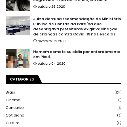
outubro 28, 2020
Juíza derruba recomendação do Ministério
Público de Contas da Paraíba que
desobrigava prefeituras exigir vacinação
de crianças contra Covid-19 nas escolas
fevereiro 04, 2022
Homem comete suicídio por enforcamento
em Picuí.
outubro 04, 2020
CATEGORIES
Brasil
(134)
Cinema
(1)
Concurso
(5)
Cotidiano
(3)
Cultura
(15)