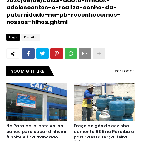
2020/08/09/casal-adota-irmaos-
adolescentes-e-realiza-sonho-da-
paternidade-na-pb-reconhecemos-
nossos-filhos.ghtml
Tags
Paraíba
YOU MIGHT LIKE
Ver todos
Na Paraíba, cliente vai ao
Preço do gás de cozinha
banco para sacar dinheiro
aumenta R$ 5 na Paraíba a
à noite e fica trancado
partir desta terça-feira