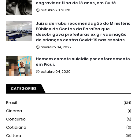
engravidar filha de 13 anos, em Cuité
outubro 28, 2020
Juíza derruba recomendação do Ministério
Público de Contas da Paraíba que
desobrigava prefeituras exigir vacinação
de crianças contra Covid-19 nas escolas
fevereiro 04, 2022
Homem comete suicídio por enforcamento
em Picuí.
outubro 04, 2020
CATEGORIES
Brasil
(134)
Cinema
(1)
Concurso
(5)
Cotidiano
(3)
Cultura
(15)