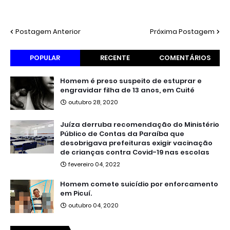
Postagem Anterior
Próxima Postagem
POPULAR
RECENTE
COMENTÁRIOS
Homem é preso suspeito de estuprar e
engravidar filha de 13 anos, em Cuité
outubro 28, 2020
Juíza derruba recomendação do Ministério
Público de Contas da Paraíba que
desobrigava prefeituras exigir vacinação
de crianças contra Covid-19 nas escolas
fevereiro 04, 2022
Homem comete suicídio por enforcamento
em Picuí.
outubro 04, 2020