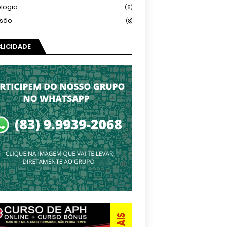
logia
(6)
isão
(8)
LICIDADE