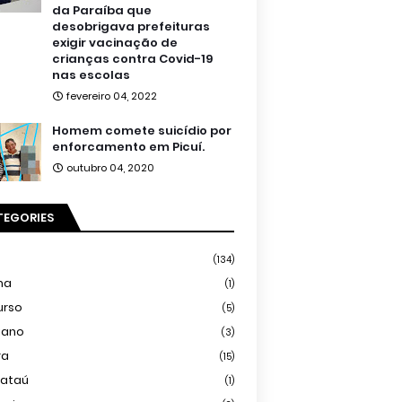
da Paraíba que
desobrigava prefeituras
exigir vacinação de
crianças contra Covid-19
nas escolas
fevereiro 04, 2022
Homem comete suicídio por
enforcamento em Picuí.
outubro 04, 2020
TEGORIES
(134)
ma
(1)
urso
(5)
iano
(3)
ra
(15)
mataú
(1)