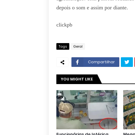
depois o som e assim por diante.
clickpb
Tags
Geral
Compartilhar
YOU MIGHT LIKE
Funcionárias de lotérica
Mega 