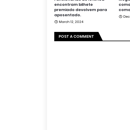
encontram bilhete
como 
premiado devolvem para
como
aposentado.
Dec
March 12, 2024
POST A COMMENT