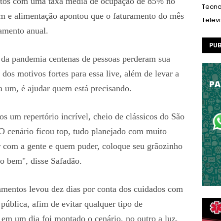
eitos com uma taxa média de ocupação de 85% no
Tecno
m e alimentação apontou que o faturamento do mês
Telev
amento anual.
PUB
 da pandemia centenas de pessoas perderam sua
 dos motivos fortes para essa live, além de levar a
a um, é ajudar quem está precisando.
s um repertório incrível, cheio de clássicos do São
O cenário ficou top, tudo planejado com muito
ir com a gente e quem puder, coloque seu grãozinho
do bem", disse Safadão.
mentos levou dez dias por conta dos cuidados com
pública, afim de evitar qualquer tipo de
em um dia foi montado o cenário, no outro a luz,