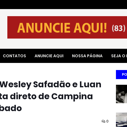
CONTATOS
ANUNCIE AQUI
NOSSA PÁGINA
SEJA O
PO
 Wesley Safadão e Luan
ita direto de Campina
ábado
0