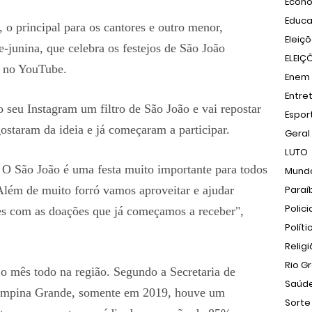
Econ
Educ
, o principal para os cantores e outro menor,
Eleiç
e-junina, que celebra os festejos de São João
ELEIÇ
is no YouTube.
Enem
Entre
 seu Instagram um filtro de São João e vai repostar
Espor
gostaram da ideia e já começaram a participar.
Geral
LUTO
 O São João é uma festa muito importante para todos
Mund
 Além de muito forró vamos aproveitar e ajudar
Paraí
Polici
ões com as doações que já começamos a receber",
Políti
Relig
Rio G
 o mês todo na região. Segundo a Secretaria de
Saúd
mpina Grande, somente em 2019, houve um
Sorte