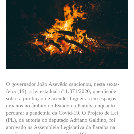
O governador João Azevêdo sancionou, nesta sexta-
feira (19), a lei estadual nº 1.871/2020, que dispõe
sobre a proibição de acender fogueiras em espaços
urbanos no âmbito do Estado da Paraíba enquanto
perdurar a pandemia da Covid-19. O Projeto de Lei
(PL), de autoria do deputado Adriano Galdino, foi
aprovado na Assembleia Legislativa da Paraíba na