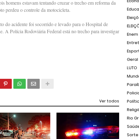
Econ
dois homens estavam tentando cruzar o trecho em reforma da
Educ
o perdeu o controle da motocicleta.
Eleiç
do acidente foi socorrido e levado para o Hospital de
ELEIÇ
A Polícia Rodoviária Federal está no trecho para investigar
Enem
Entre
Espor
Geral
LUTO
Mund
Paraí
Polici
Ver todos
Políti
Relig
Rio G
Saúd
Sorte