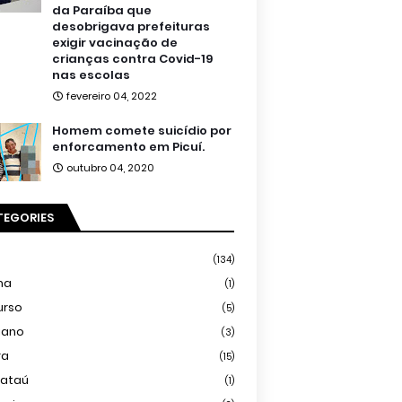
da Paraíba que
desobrigava prefeituras
exigir vacinação de
crianças contra Covid-19
nas escolas
fevereiro 04, 2022
Homem comete suicídio por
enforcamento em Picuí.
outubro 04, 2020
TEGORIES
(134)
ma
(1)
urso
(5)
iano
(3)
ra
(15)
mataú
(1)