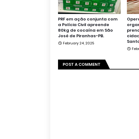
PRF em ação conjunta com
Oper
a Polícia Civil apreende
orga
80kg de cocaína em São
pren
José de Piranhas-PB.
cidad
Santa
February 24, 2025
Feb
POST A COMMENT