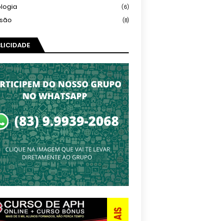
logia
(6)
isão
(8)
LICIDADE