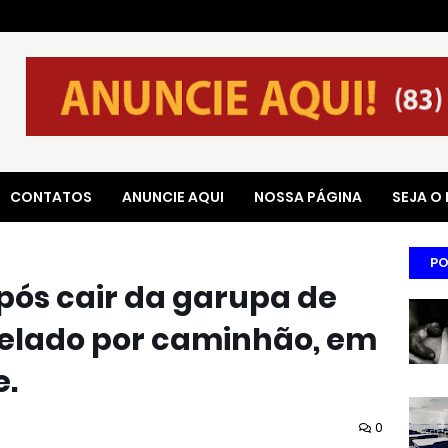
CONTATOS
ANUNCIE AQUI
NOSSA PÁGINA
SEJA O
PO
ós cair da garupa de
pelado por caminhão, em
.
0