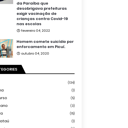
da Paraíba que
desobrigava prefeituras
exigir vacinação de
crianças contra Covid-19
nas escolas
fevereiro 04, 2022
Homem comete suicídio por
enforcamento em Picuí.
outubro 04, 2020
TEGORIES
(134)
ma
(1)
urso
(5)
iano
(3)
ra
(15)
mataú
(1)