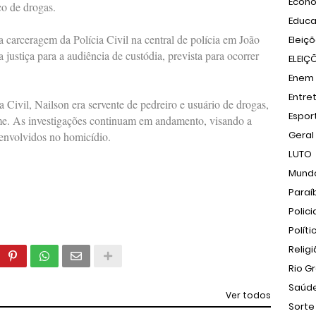
Econ
co de drogas.
Educ
a carceragem da Polícia Civil na central de polícia em João
Eleiç
justiça para a audiência de custódia, prevista para ocorrer
ELEIÇ
Enem
Entre
 Civil, Nailson era servente de pedreiro e usuário de drogas,
Espor
me. As investigações continuam em andamento, visando a
Geral
s envolvidos no homicídio.
LUTO
Mund
Paraí
Polici
Políti
Relig
Rio G
Saúd
Ver todos
Sorte