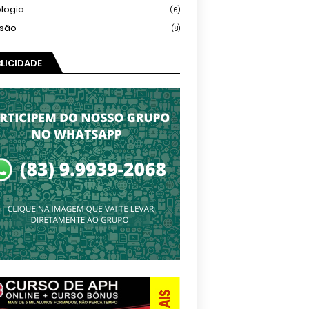
logia
(6)
isão
(8)
LICIDADE