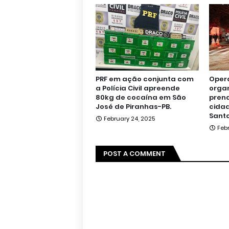
PRF em ação conjunta com
Oper
a Polícia Civil apreende
orga
80kg de cocaína em São
pren
José de Piranhas-PB.
cidad
Santa
February 24, 2025
Feb
POST A COMMENT