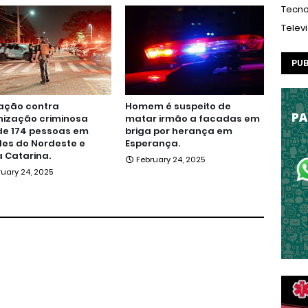
Tecno
Telev
PUB
ação contra
Homem é suspeito de
nização criminosa
matar irmão a facadas em
de 174 pessoas em
briga por herança em
es do Nordeste e
Esperança.
 Catarina.
February 24, 2025
ruary 24, 2025