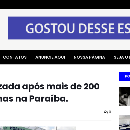
CONTATOS
ANUNCIE AQUI
NOSSA PÁGINA
SEJA O
PO
izada após mais de 200
has na Paraíba.
0