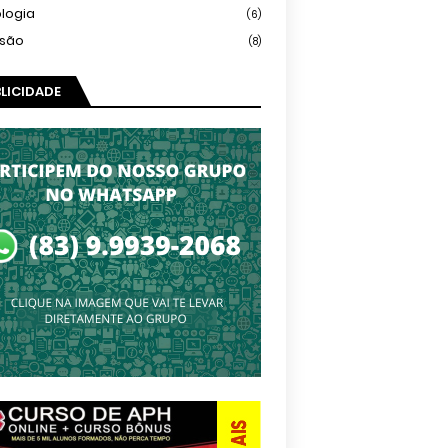
logia
(6)
isão
(8)
LICIDADE