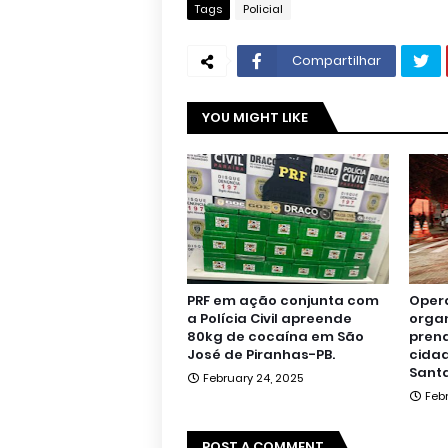
Tags
Policial
Compartilhar
YOU MIGHT LIKE
PRF em ação conjunta com
Oper
a Polícia Civil apreende
orga
80kg de cocaína em São
pren
José de Piranhas-PB.
cidad
Santa
February 24, 2025
Feb
POST A COMMENT