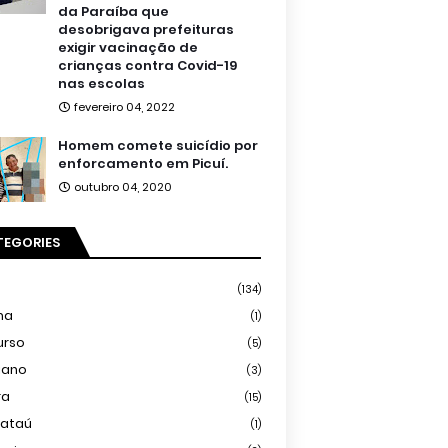
da Paraíba que
desobrigava prefeituras
exigir vacinação de
crianças contra Covid-19
nas escolas
fevereiro 04, 2022
Homem comete suicídio por
enforcamento em Picuí.
outubro 04, 2020
TEGORIES
(134)
ma
(1)
urso
(5)
iano
(3)
ra
(15)
mataú
(1)