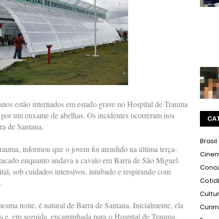
nos estão internados em estado grave no Hospital de Trauma
por um enxame de abelhas. Os incidentes ocorreram nos
CA
ra de Santana.
Brasil
auma, informou que o jovem foi atendido na última terça-
Cine
r atacado enquanto andava a cavalo em Barra de São Miguel.
Conc
tal, sob cuidados intensivos, intubado e respirando com
Cotid
.
Cultu
esma noite, é natural de Barra de Santana. Inicialmente, ela
Curi
s e, em seguida, encaminhada para o Hospital de Trauma,