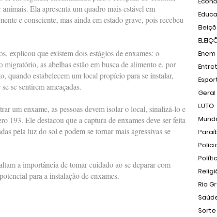
Econ
or animais. Ela apresenta um quadro mais estável em
Educ
ente e consciente, mas ainda em estado grave, pois recebeu
Eleiç
ELEIÇ
, explicou que existem dois estágios de enxames: o
Enem
io migratório, as abelhas estão em busca de alimento e, por
Entre
o, quando estabelecem um local propício para se instalar,
Espor
 se se sentirem ameaçadas.
Geral
LUTO
rar um enxame, as pessoas devem isolar o local, sinalizá-lo e
Mund
o 193. Ele destacou que a captura de enxames deve ser feita
adas pela luz do sol e podem se tornar mais agressivas se
Paraí
Polici
Políti
altam a importância de tomar cuidado ao se deparar com
Relig
potencial para a instalação de enxames.
Rio G
Saúd
Sorte