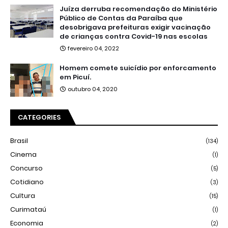
Juíza derruba recomendação do Ministério
Público de Contas da Paraíba que
desobrigava prefeituras exigir vacinação
de crianças contra Covid-19 nas escolas
fevereiro 04, 2022
Homem comete suicídio por enforcamento
em Picuí.
outubro 04, 2020
CATEGORIES
Brasil
(134)
Cinema
(1)
Concurso
(5)
Cotidiano
(3)
Cultura
(15)
Curimataú
(1)
Economia
(2)