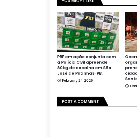
YOU MIGHT LIKE
PRF em ação conjunta com
Oper
a Polícia Civil apreende
orga
80kg de cocaína em São
pren
José de Piranhas-PB.
cidad
Santa
February 24, 2025
Feb
POST A COMMENT