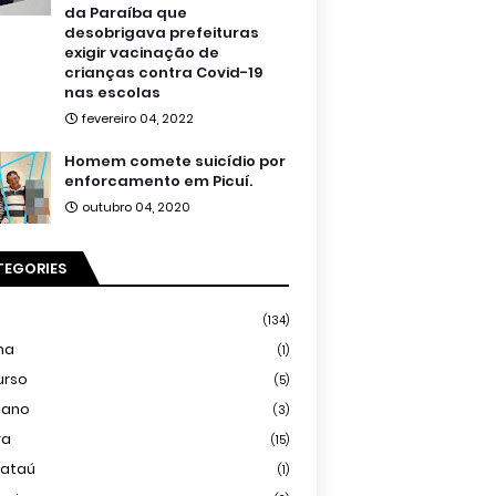
da Paraíba que
desobrigava prefeituras
exigir vacinação de
crianças contra Covid-19
nas escolas
fevereiro 04, 2022
Homem comete suicídio por
enforcamento em Picuí.
outubro 04, 2020
TEGORIES
(134)
ma
(1)
urso
(5)
iano
(3)
ra
(15)
mataú
(1)