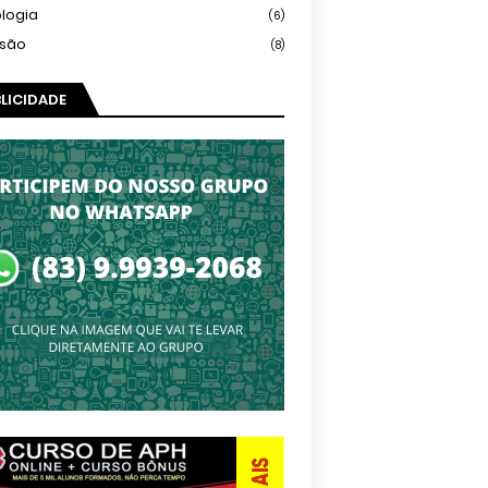
logia
(6)
isão
(8)
LICIDADE