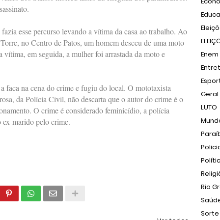
Econ
sassinato.
Educ
Eleiç
fazia esse percurso levando a vítima da casa ao trabalho. Ao
ELEIÇ
ar Torre, no Centro de Patos, um homem desceu de uma moto
 vítima, em seguida, a mulher foi arrastada da moto e
Enem
Entre
Espor
a faca na cena do crime e fugiu do local. O mototaxista
Geral
sa, da Polícia Civil, não descarta que o autor do crime é o
LUTO
ionamento. O crime é considerado feminicídio, a polícia
Mund
 o ex-marido pelo crime.
Paraí
Polici
Políti
Relig
Rio G
Saúd
Sorte