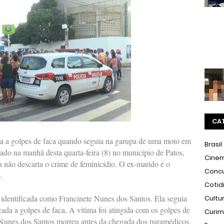
CA
da a golpes de faca quando seguia na garupa de uma moto em
Brasil
trado na manhã desta quarta-feira (8) no município de Patos,
Cine
a não descarta o crime de feminicídio. O ex-marido é o
Conc
.
Cotid
 identificada como Francinete Nunes dos Santos. Ela seguia
Cultu
ada a golpes de faca. A vítima foi atingida com os golpes de
Curi
e Nunes dos Santos morreu antes da chegada dos paramédicos.