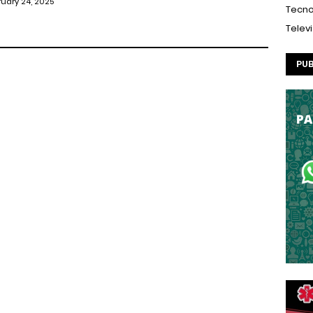
ruary 24, 2025
Tecno
Telev
PUB