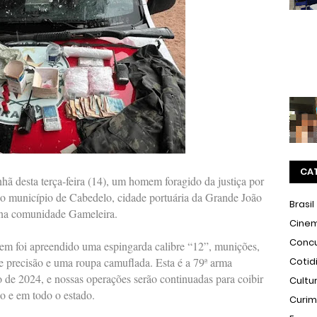
CA
hã desta terça-feira (14), um homem foragido da justiça por
no município de Cabedelo, cidade portuária da Grande João
Brasil
 na comunidade Gameleira.
Cine
Conc
 foi apreendido uma espingarda calibre “12”, munições,
e precisão e uma roupa camuflada. Esta é a 79ª arma
Cotid
 de 2024, e nossas operações serão continuadas para coibir
Cultu
ão e em todo o estado.
Curi