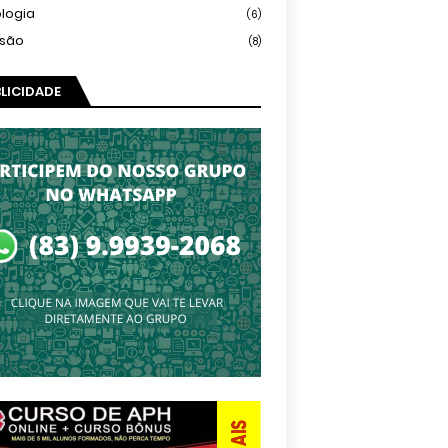
logia
(6)
isão
(8)
LICIDADE