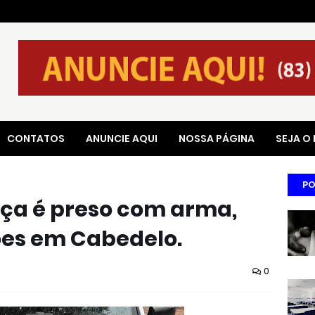
CONTATOS
ANUNCIE AQUI
NOSSA PÁGINA
SEJA O
PO
iça é preso com arma,
es em Cabedelo.
0