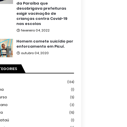
da Paraíba que
desobrigava prefeituras
exigir vacinação de
crianças contra Covid-19
nas escolas
fevereiro 04, 2022
Homem comete suicídio por
enforcamento em Picuí.
outubro 04, 2020
TEGORIES
(134)
ma
(1)
urso
(5)
iano
(3)
ra
(15)
mataú
(1)