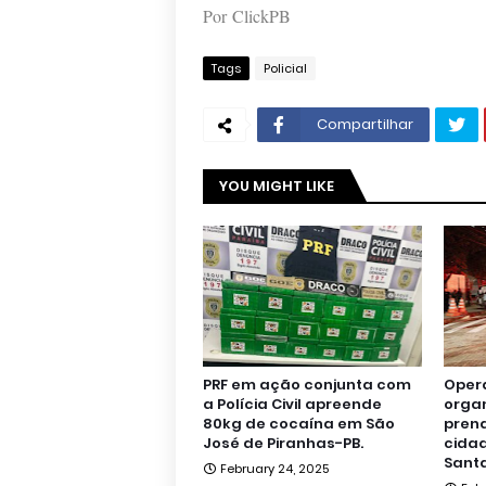
Por ClickPB
Tags
Policial
Compartilhar
YOU MIGHT LIKE
PRF em ação conjunta com
Oper
a Polícia Civil apreende
orga
80kg de cocaína em São
pren
José de Piranhas-PB.
cidad
Santa
February 24, 2025