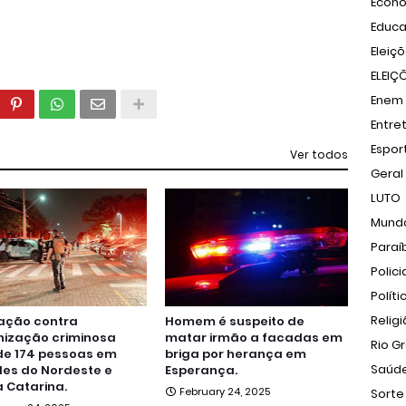
Econ
Educ
Eleiç
ELEIÇ
Enem
Entre
Espor
Ver todos
Geral
LUTO
Mund
Paraí
Polici
Políti
Relig
ação contra
Homem é suspeito de
nização criminosa
matar irmão a facadas em
Rio G
de 174 pessoas em
briga por herança em
Saúd
es do Nordeste e
Esperança.
 Catarina.
February 24, 2025
Sorte