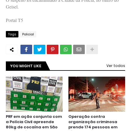
Geisel.
Portal T5
Tags
Policial
YOU MIGHT LIKE
Ver todos
PRF em ação conjunta com
Operação contra
a Polícia Civil apreende
organização criminosa
80kg de cocaína em São
prende 174 pessoas em