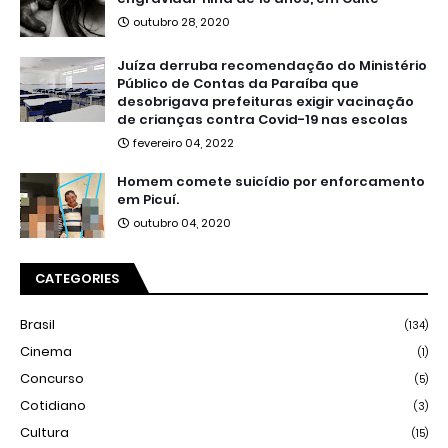
outubro 28, 2020
Juíza derruba recomendação do Ministério
Público de Contas da Paraíba que
desobrigava prefeituras exigir vacinação
de crianças contra Covid-19 nas escolas
fevereiro 04, 2022
Homem comete suicídio por enforcamento
em Picuí.
outubro 04, 2020
CATEGORIES
Brasil
(134)
Cinema
(1)
Concurso
(5)
Cotidiano
(3)
Cultura
(15)