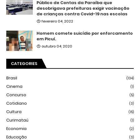
Público de Contas da Paraíba que
desobrigava prefeituras exigir vacinação
de crianças contra Covid-19 nas escolas
fevereiro 04, 2022
Homem comete suicídio por enforcamento
em Picuí.
outubro 04, 2020
CATEGORIES
Brasil
(134)
Cinema
(1)
Concurso
(5)
Cotidiano
(3)
Cultura
(15)
Curimataú
(1)
Economia
(2)
Educação
(3)