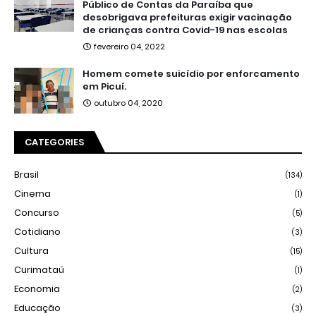
Público de Contas da Paraíba que
desobrigava prefeituras exigir vacinação
de crianças contra Covid-19 nas escolas
fevereiro 04, 2022
Homem comete suicídio por enforcamento
em Picuí.
outubro 04, 2020
CATEGORIES
Brasil
(134)
Cinema
(1)
Concurso
(5)
Cotidiano
(3)
Cultura
(15)
Curimataú
(1)
Economia
(2)
Educação
(3)