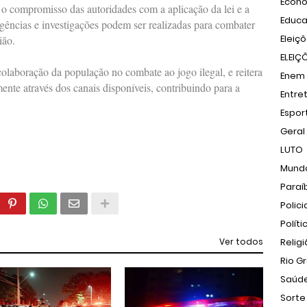
Econ
o o compromisso das autoridades com a aplicação da lei e a
Educ
gências e investigações podem ser realizadas para combater
Eleiç
ião.
ELEIÇ
 colaboração da população no combate ao jogo ilegal, e reitera
Enem
nte através dos canais disponíveis, contribuindo para a
Entre
Espor
Geral
LUTO
Mund
Paraí
Polici
Políti
Ver todos
Relig
Rio G
Saúd
Sorte