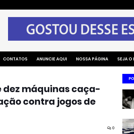
CONTATOS
ANUNCIE AQUI
NOSSA PÁGINA
SEJA O
PO
e dez máquinas caça-
ação contra jogos de
0