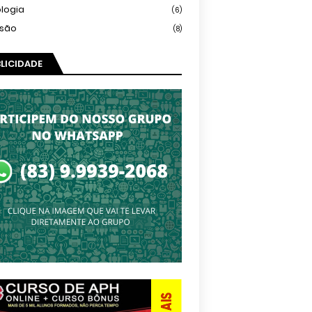
logia
(6)
isão
(8)
LICIDADE