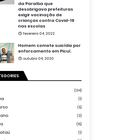
da Paraíba que
desobrigava prefeituras
exigir vacinação de
crianças contra Covid-19
nas escolas
fevereiro 04, 2022
Homem comete suicídio por
enforcamento em Picuí.
outubro 04, 2020
TEGORIES
(134)
ma
(1)
urso
(5)
iano
(3)
ra
(15)
mataú
(1)