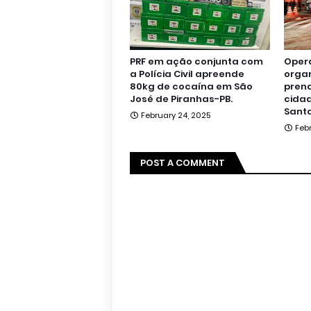
PRF em ação conjunta com
Oper
a Polícia Civil apreende
orga
80kg de cocaína em São
pren
José de Piranhas-PB.
cidad
Santa
February 24, 2025
Feb
POST A COMMENT