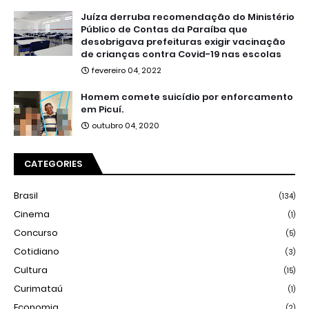
Juíza derruba recomendação do Ministério
Público de Contas da Paraíba que
desobrigava prefeituras exigir vacinação
de crianças contra Covid-19 nas escolas
fevereiro 04, 2022
Homem comete suicídio por enforcamento
em Picuí.
outubro 04, 2020
CATEGORIES
Brasil
(134)
Cinema
(1)
Concurso
(5)
Cotidiano
(3)
Cultura
(15)
Curimataú
(1)
Economia
(2)