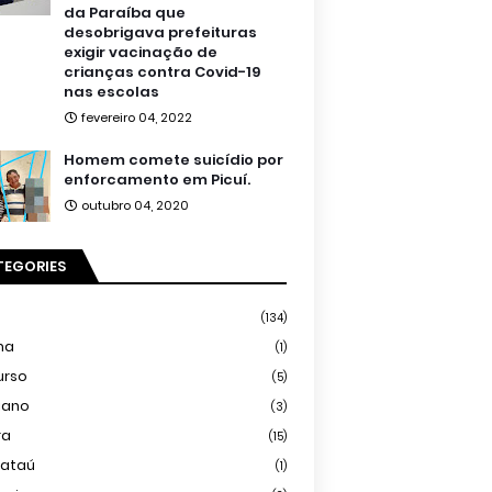
da Paraíba que
desobrigava prefeituras
exigir vacinação de
crianças contra Covid-19
nas escolas
fevereiro 04, 2022
Homem comete suicídio por
enforcamento em Picuí.
outubro 04, 2020
TEGORIES
(134)
ma
(1)
urso
(5)
iano
(3)
ra
(15)
mataú
(1)