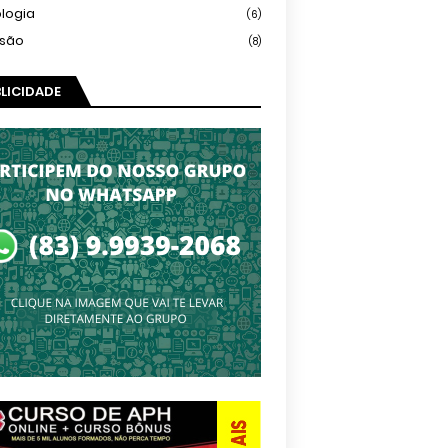
logia
(6)
isão
(8)
LICIDADE