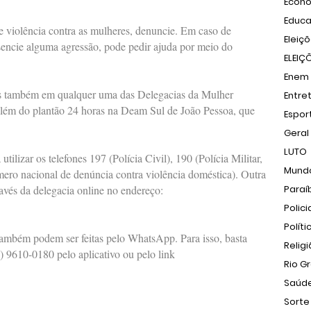
Econ
Educ
e violência contra as mulheres, denuncie. Em caso de
Eleiç
encie alguma agressão, pode pedir ajuda por meio do
ELEIÇ
Enem
tas também em qualquer uma das Delegacias da Mulher
Entre
além do plantão 24 horas na Deam Sul de João Pessoa, que
Espor
Geral
LUTO
tilizar os telefones 197 (Polícia Civil), 190 (Polícia Militar,
Mund
ero nacional de denúncia contra violência doméstica). Outra
avés da delegacia online no endereço:
Paraí
Polici
Políti
também podem ser feitas pelo WhatsApp. Para isso, basta
Relig
9610-0180 pelo aplicativo ou pelo link
Rio G
Saúd
Sorte