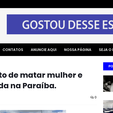
CONTATOS
ANUNCIE AQUI
NOSSA PÁGINA
SEJA O
PO
o de matar mulher e
ida na Paraíba.
0