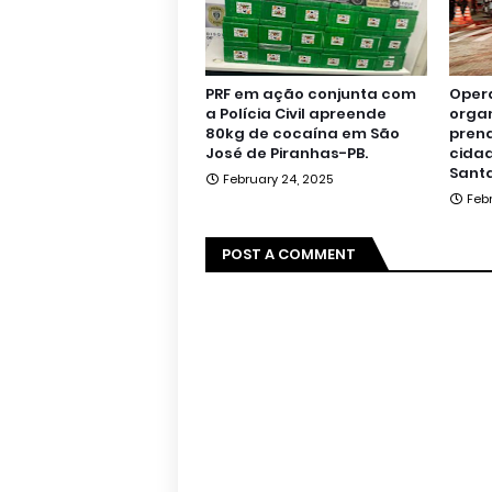
PRF em ação conjunta com
Oper
a Polícia Civil apreende
orga
80kg de cocaína em São
pren
José de Piranhas-PB.
cidad
Santa
February 24, 2025
Feb
POST A COMMENT