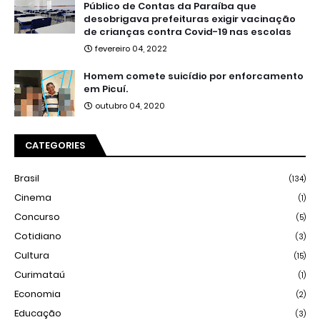
Público de Contas da Paraíba que
desobrigava prefeituras exigir vacinação
de crianças contra Covid-19 nas escolas
fevereiro 04, 2022
Homem comete suicídio por enforcamento
em Picuí.
outubro 04, 2020
CATEGORIES
Brasil
(134)
Cinema
(1)
Concurso
(5)
Cotidiano
(3)
Cultura
(15)
Curimataú
(1)
Economia
(2)
Educação
(3)