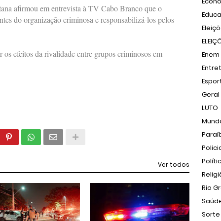
Econ
antana afirmou em entrevista à TV Cabo Branco que o
Educ
antes do organização criminosa e responsabilizá-los pelos
Eleiç
ELEIÇ
 os efeitos da rivalidade entre grupos criminosos em
Enem
Entre
Espor
Geral
LUTO
Mund
Paraí
Polici
Políti
Ver todos
Relig
Rio G
Saúd
Sorte