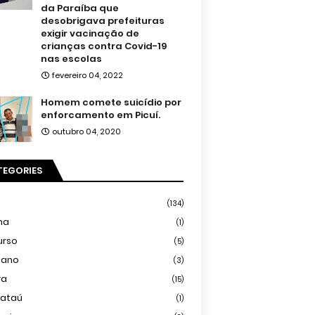
da Paraíba que
desobrigava prefeituras
exigir vacinação de
crianças contra Covid-19
nas escolas
fevereiro 04, 2022
Homem comete suicídio por
enforcamento em Picuí.
outubro 04, 2020
TEGORIES
(134)
ma
(1)
urso
(5)
iano
(3)
ra
(15)
mataú
(1)