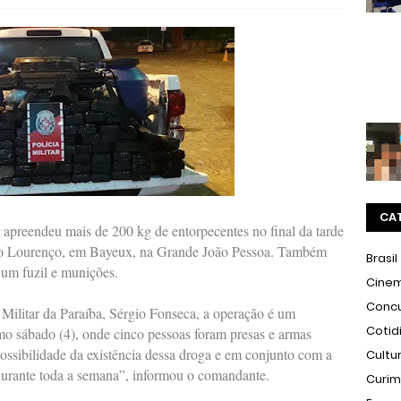
CA
r apreendeu mais de 200 kg de entorpecentes no final da tarde
São Lourenço, em Bayeux, na Grande João Pessoa. Também
Brasil
um fuzil e munições.
Cine
Conc
ilitar da Paraíba, Sérgio Fonseca, a operação é um
Cotid
mo sábado (4), onde cinco pessoas foram presas e armas
possibilidade da existência dessa droga e em conjunto com a
Cultu
 durante toda a semana”, informou o comandante.
Curi