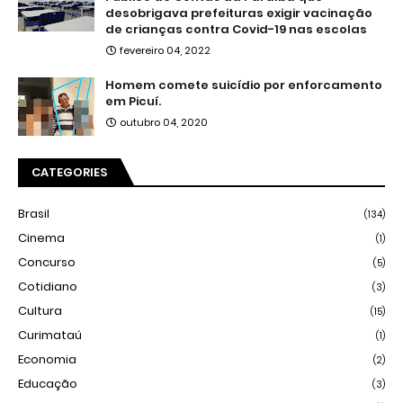
desobrigava prefeituras exigir vacinação
de crianças contra Covid-19 nas escolas
fevereiro 04, 2022
Homem comete suicídio por enforcamento
em Picuí.
outubro 04, 2020
CATEGORIES
Brasil
(134)
Cinema
(1)
Concurso
(5)
Cotidiano
(3)
Cultura
(15)
Curimataú
(1)
Economia
(2)
Educação
(3)