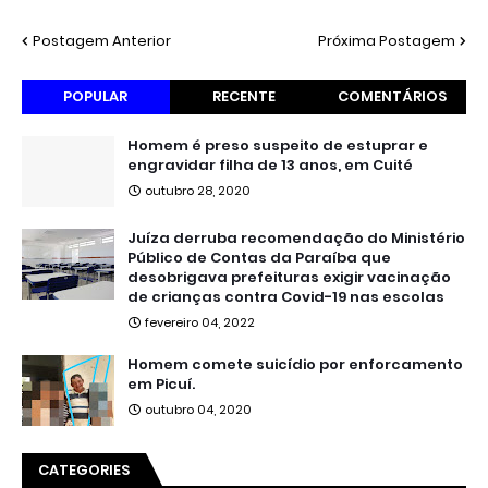
Postagem Anterior
Próxima Postagem
POPULAR
RECENTE
COMENTÁRIOS
Homem é preso suspeito de estuprar e
engravidar filha de 13 anos, em Cuité
outubro 28, 2020
Juíza derruba recomendação do Ministério
Público de Contas da Paraíba que
desobrigava prefeituras exigir vacinação
de crianças contra Covid-19 nas escolas
fevereiro 04, 2022
Homem comete suicídio por enforcamento
em Picuí.
outubro 04, 2020
CATEGORIES