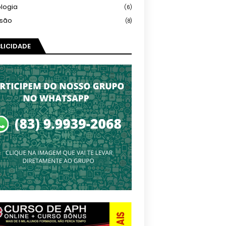
logia
(6)
isão
(8)
LICIDADE