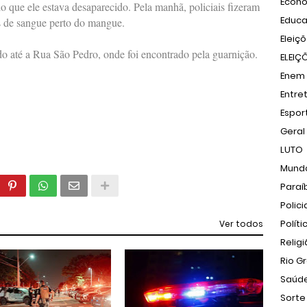
Econ
que ele estava desaparecido. Pela manhã, policiais fizeram
Educ
s de sangue perto do mangue.
Eleiç
do até a Rua São Pedro, onde foi encontrado pela guarnição.
ELEIÇ
Enem
Entre
Espor
Geral
LUTO
Mund
Paraí
Polici
Políti
Ver todos
Relig
Rio G
Saúd
Sorte