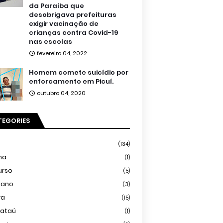
da Paraíba que
desobrigava prefeituras
exigir vacinação de
crianças contra Covid-19
nas escolas
fevereiro 04, 2022
Homem comete suicídio por
enforcamento em Picuí.
outubro 04, 2020
TEGORIES
(134)
ma
(1)
urso
(5)
iano
(3)
ra
(15)
mataú
(1)