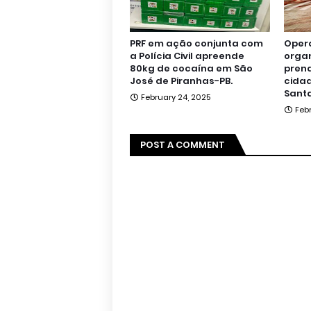
PRF em ação conjunta com
Oper
a Polícia Civil apreende
orga
80kg de cocaína em São
pren
José de Piranhas-PB.
cidad
Santa
February 24, 2025
Feb
POST A COMMENT