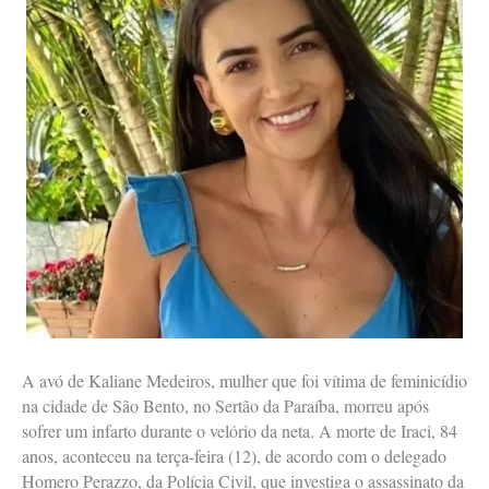
A avó de Kaliane Medeiros, mulher que foi vítima de feminicídio
na cidade de São Bento, no Sertão da Paraíba, morreu após
sofrer um infarto durante o velório da neta. A morte de Iraci, 84
anos, aconteceu na terça-feira (12), de acordo com o delegado
Homero Perazzo, da Polícia Civil, que investiga o assassinato da