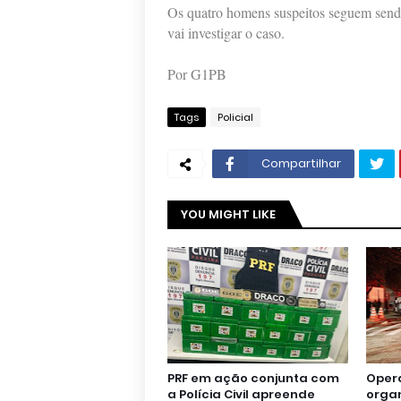
Os quatro homens suspeitos seguem sendo
vai investigar o caso.
Por G1PB
Tags
Policial
Compartilhar
YOU MIGHT LIKE
PRF em ação conjunta com
Oper
a Polícia Civil apreende
orga