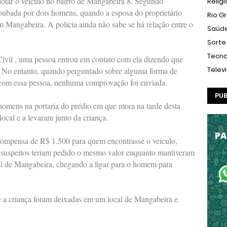
lotar o veículo no bairro de Mangabeira 8. Segundo
Relig
 roubada por dois homens, quando a esposa do proprietário
Rio G
m Mangabeira. A polícia ainda não sabe se há relação entre o
Saúd
Sorte
Tecno
Civil , uma pessoa entrou em contato com ela dizendo que
Telev
. No entanto, quando perguntado sobre alguma forma de
 com essa pessoa, nenhuma comprovação foi enviada.
PUB
homens na portaria do prédio em que mora na tarde desta
ocal e a levaram junto da criança.
ecompensa de R$ 1.500 para quem encontrasse o veículo,
 suspeitos teriam pedido o mesmo valor enquanto mantiveram
cal de Mangabeira, chegando a ligar para o homem para
 e a criança foram deixadas em um local de Mangabeira e