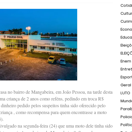
Cotid
Cultu
Curi
Econ
Educ
Eleiç
ELEIÇ
Enem
Entre
Espor
Geral
sa no bairro de Mangabeira, em João Pessoa, na tarde desta
LUTO
 uma criança de 2 anos como reféns, pedindo em troca R$
Mund
 dinheiro pedido pelos suspeitos tinha sido oferecido pelo
Paraí
 criança , como recompensa para quem encontrasse a moto
Polici
).
Políti
ivulgado na segunda-feira (24) que uma moto dele tinha sido