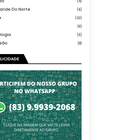
ião
(4)
rande Do Norte
(6)
e
(32)
(9)
logia
(6)
isão
(8)
LICIDADE