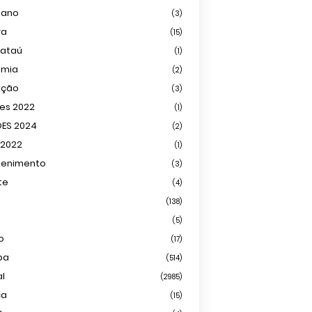
iano
(3)
ra
(15)
mataú
(1)
omia
(2)
ação
(3)
ões 2022
(1)
ÕES 2024
(2)
 2022
(1)
tenimento
(3)
te
(4)
(138)
(5)
o
(17)
ba
(514)
al
(2985)
ca
(15)