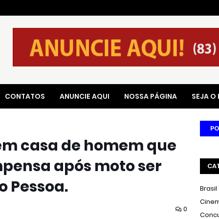
CONTATOS
ANUNCIE AQUI
NOSSA PÁGINA
SEJA O
PO
dem casa de homem que
pensa após moto ser
CA
 Pessoa.
Brasil
Cine
0
Conc