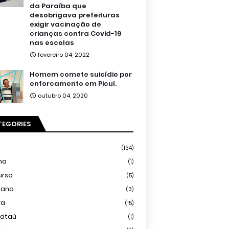
da Paraíba que
desobrigava prefeituras
exigir vacinação de
crianças contra Covid-19
nas escolas
fevereiro 04, 2022
Homem comete suicídio por
enforcamento em Picuí.
outubro 04, 2020
TEGORIES
(134)
ma
(1)
urso
(5)
iano
(3)
ra
(15)
mataú
(1)