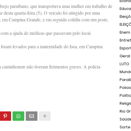
Econ
rejo paraibano, que transportava uma mulher em trabalho de
Educ
e desta quarta-feira (5). O veículo foi atingido por uma
Eleiç
, em Campina Grande, e em seguida colidiu com um poste.
ELEIÇ
Enem
ou com a ajuda de médicas que passavam pelo local.
Entre
foram levados para a maternidade do Isea, em Campina
Espor
Geral
LUTO
a caminhonete não tiveram ferimentos graves. A polícia
Mund
Paraí
Polici
Políti
Relig
Rio G
Saúd
Sorte