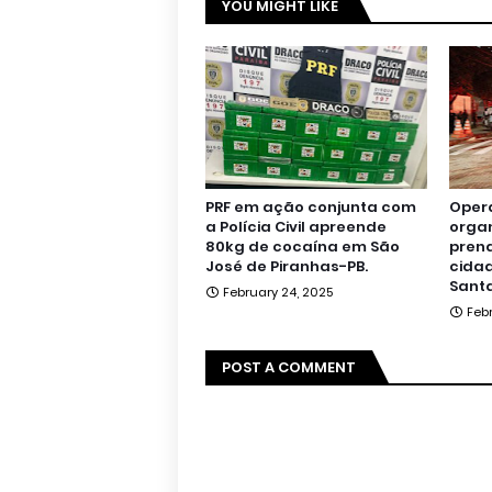
YOU MIGHT LIKE
PRF em ação conjunta com
Oper
a Polícia Civil apreende
orga
80kg de cocaína em São
pren
José de Piranhas-PB.
cidad
Santa
February 24, 2025
Feb
POST A COMMENT