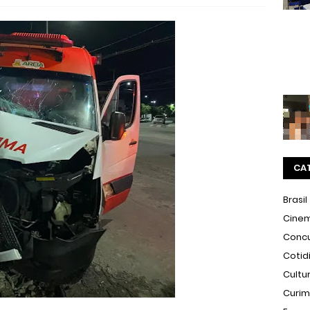
CA
Brasil
Cine
Conc
Cotid
Cultu
Curi