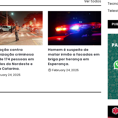
Ver todos
Tecno
Telev
PUB
ação contra
Homem é suspeito de
nização criminosa
matar irmão a facadas em
de 174 pessoas em
briga por herança em
es do Nordeste e
Esperança.
 Catarina.
February 24, 2025
ruary 24, 2025