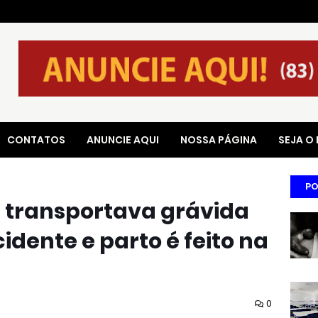
CONTATOS
ANUNCIE AQUI
NOSSA PÁGINA
SEJA O
PO
 transportava grávida
idente e parto é feito na
0