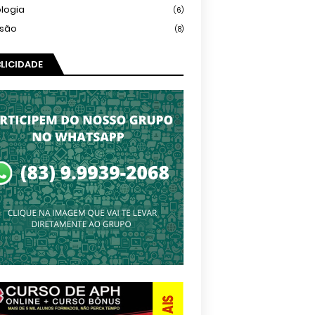
logia
(6)
isão
(8)
LICIDADE