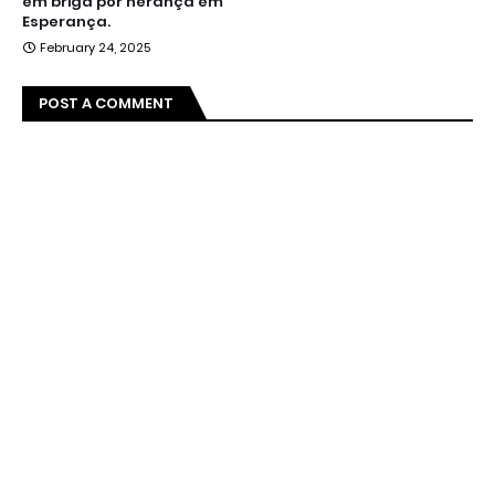
em briga por herança em
Esperança.
February 24, 2025
POST A COMMENT