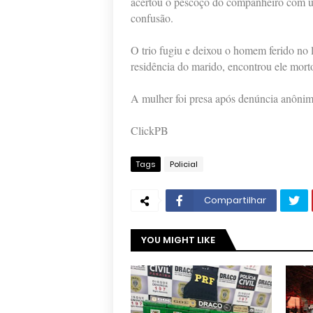
acertou o pescoço do companheiro com um
confusão.
O trio fugiu e deixou o homem ferido no l
residência do marido, encontrou ele mort
A mulher foi presa após denúncia anônima 
ClickPB
Tags
Policial
Compartilhar
YOU MIGHT LIKE