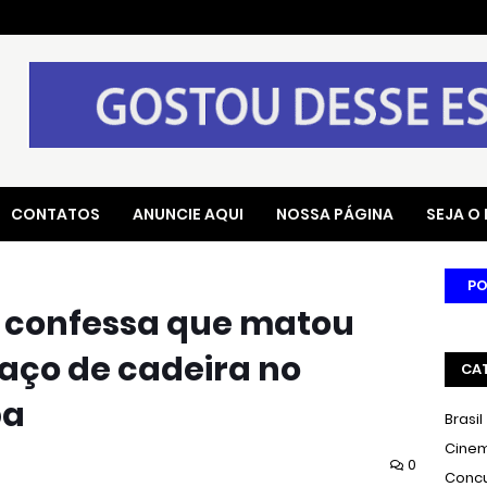
CONTATOS
ANUNCIE AQUI
NOSSA PÁGINA
SEJA O
PO
e confessa que matou
ço de cadeira no
CA
ba
Brasil
Cine
0
Conc