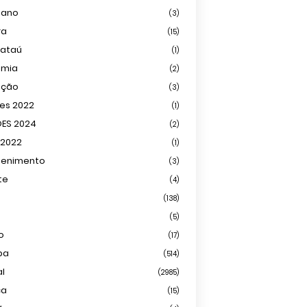
iano
(3)
ra
(15)
mataú
(1)
omia
(2)
ação
(3)
ões 2022
(1)
ÕES 2024
(2)
 2022
(1)
tenimento
(3)
te
(4)
(138)
(5)
o
(17)
ba
(514)
al
(2985)
ca
(15)