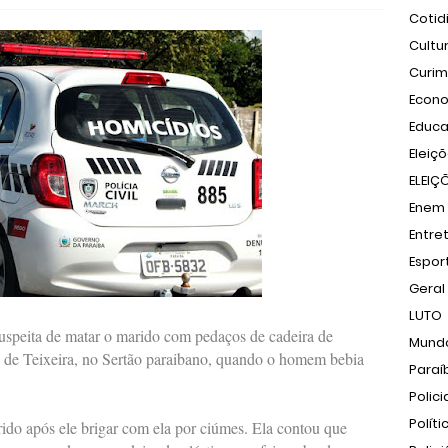
Cotid
Cultu
Curi
Econ
Educ
Eleiç
ELEIÇ
Enem
Entre
Espor
Geral
LUTO
suspeita de matar o marido com pedaços de cadeira de
Mund
o de Teixeira, no Sertão paraibano, quando o homem bebia
Paraí
Polici
Políti
ido após ele brigar com ela por ciúmes. Ela contou que