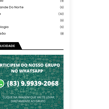
ião
(4)
rande Do Norte
(6)
e
(32)
(9)
logia
(6)
isão
(8)
LICIDADE