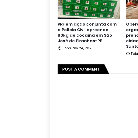
PRF em ação conjunta com
Oper
a Polícia Civil apreende
orga
80kg de cocaína em São
pren
José de Piranhas-PB.
cidad
Santa
February 24, 2025
Feb
POST A COMMENT