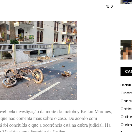
0
CA
Brasil
Cine
Conc
Cotid
vel pela investigação da morte do motoboy Kelton Marques,
Cultu
3) que não comenta mais sobre o caso. De acordo com
á foi concluída e que a ocorrência está na esfera judicial. Há
Curi
 Macário segue foragido da Justiça.