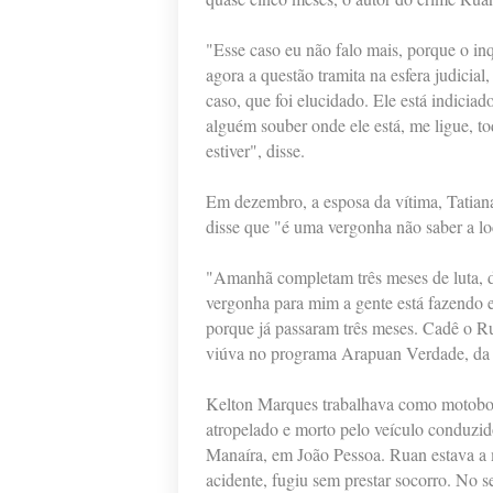
"Esse caso eu não falo mais, porque o inq
agora a questão tramita na esfera judicial
caso, que foi elucidado. Ele está indicia
alguém souber onde ele está, me ligue, t
estiver", disse.
Em dezembro, a esposa da vítima, Tatia
disse que "é uma vergonha não saber a l
"Amanhã completam três meses de luta, d
vergonha para mim a gente está fazendo es
porque já passaram três meses. Cadê o Ru
viúva no programa Arapuan Verdade, d
Kelton Marques trabalhava como motobo
atropelado e morto pelo veículo conduz
Manaíra, em João Pessoa. Ruan estava a 
acidente, fugiu sem prestar socorro. No 