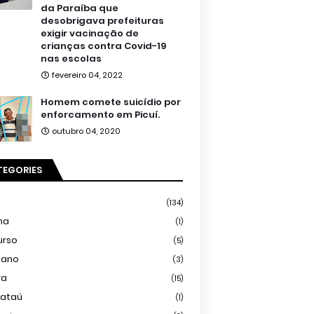
da Paraíba que
desobrigava prefeituras
exigir vacinação de
crianças contra Covid-19
nas escolas
fevereiro 04, 2022
Homem comete suicídio por
enforcamento em Picuí.
outubro 04, 2020
TEGORIES
(134)
ma
(1)
urso
(5)
iano
(3)
ra
(15)
mataú
(1)