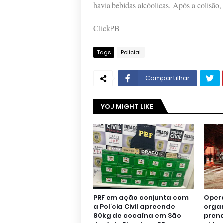
havia bebidas alcóolicas. Após a colisão,
ClickPB
Tags
Policial
Compartilhar
YOU MIGHT LIKE
PRF em ação conjunta com
Oper
a Polícia Civil apreende
orga
80kg de cocaína em São
pren