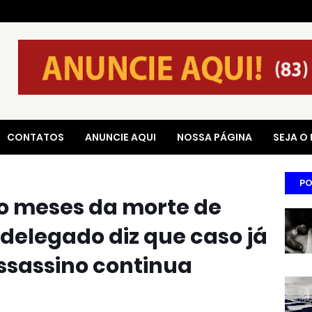
CONTATOS
ANUNCIE AQUI
NOSSA PÁGINA
SEJA O
PO
o meses da morte de
delegado diz que caso já
assassino continua