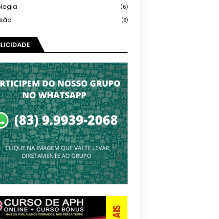
logia
(6)
isão
(8)
LICIDADE