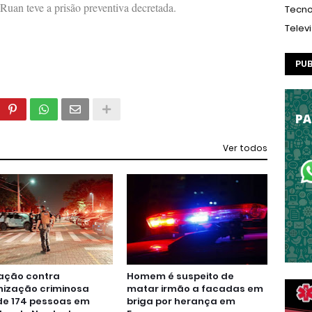
 Ruan teve a prisão preventiva decretada.
Tecno
Telev
PUB
Ver todos
ação contra
Homem é suspeito de
nização criminosa
matar irmão a facadas em
de 174 pessoas em
briga por herança em