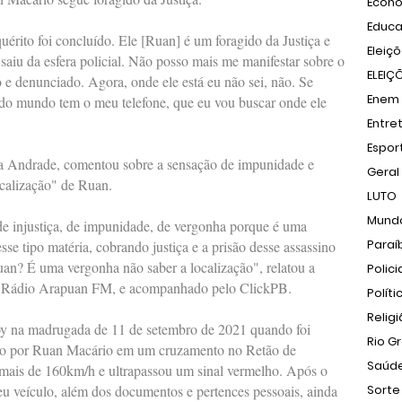
Econ
Educ
uérito foi concluído. Ele [Ruan] é um foragido da Justiça e
Eleiç
, saiu da esfera policial. Não posso mais me manifestar sobre o
ELEIÇ
do e denunciado. Agora, onde ele está eu não sei, não. Se
Enem
odo mundo tem o meu telefone, que eu vou buscar onde ele
Entre
Espor
na Andrade, comentou sobre a sensação de impunidade e
Geral
ocalização" de Ruan.
LUTO
Mund
e injustiça, de impunidade, de vergonha porque é uma
Paraí
se tipo matéria, cobrando justiça e a prisão desse assassino
an? É uma vergonha não saber a localização", relatou a
Polici
a Rádio Arapuan FM, e acompanhado pelo ClickPB.
Políti
Relig
y na madrugada de 11 de setembro de 2021 quando foi
Rio G
ido por Ruan Macário em um cruzamento no Retão de
Saúd
mais de 160km/h e ultrapassou um sinal vermelho. Após o
seu veículo, além dos documentos e pertences pessoais, ainda
Sorte