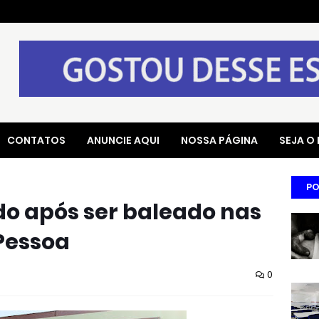
CONTATOS
ANUNCIE AQUI
NOSSA PÁGINA
SEJA O
PO
do após ser baleado nas
Pessoa
0