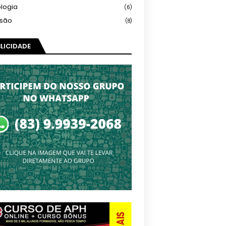
logia
(6)
isão
(8)
LICIDADE