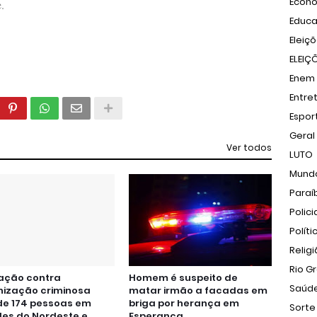
Econ
.
Educ
Eleiç
ELEIÇ
Enem
Entre
Espor
Geral
Ver todos
LUTO
Mund
Paraí
Polici
Políti
Relig
Rio G
ação contra
Homem é suspeito de
Saúd
nização criminosa
matar irmão a facadas em
de 174 pessoas em
briga por herança em
Sorte
es do Nordeste e
Esperança.