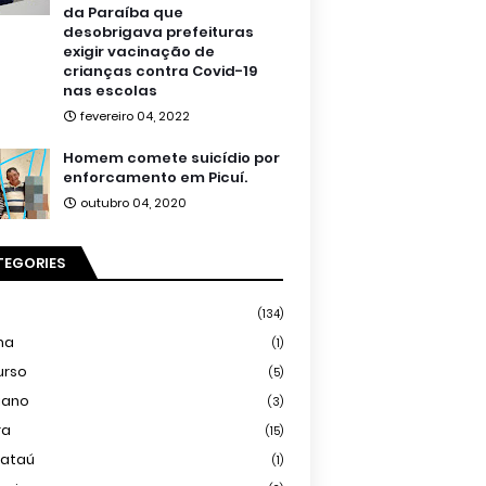
da Paraíba que
desobrigava prefeituras
exigir vacinação de
crianças contra Covid-19
nas escolas
fevereiro 04, 2022
Homem comete suicídio por
enforcamento em Picuí.
outubro 04, 2020
TEGORIES
(134)
ma
(1)
urso
(5)
iano
(3)
ra
(15)
mataú
(1)