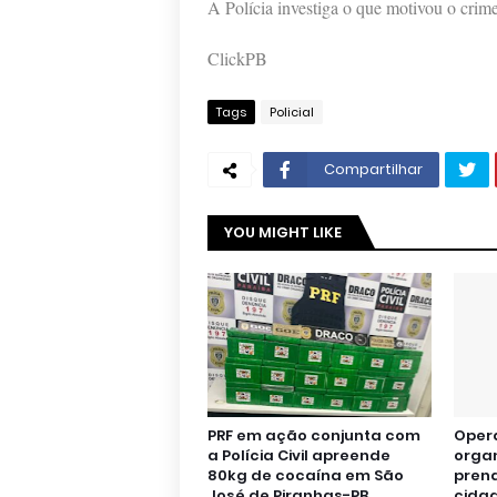
A Polícia investiga o que motivou o crime
ClickPB
Tags
Policial
Compartilhar
YOU MIGHT LIKE
PRF em ação conjunta com
Oper
a Polícia Civil apreende
orga
80kg de cocaína em São
pren
José de Piranhas-PB.
cidad