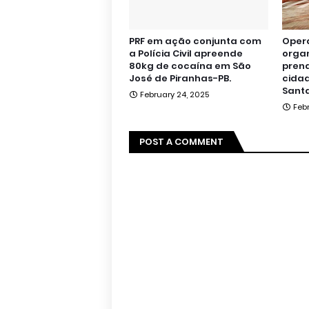
PRF em ação conjunta com
Oper
a Polícia Civil apreende
orga
80kg de cocaína em São
pren
José de Piranhas-PB.
cidad
Santa
February 24, 2025
Feb
POST A COMMENT