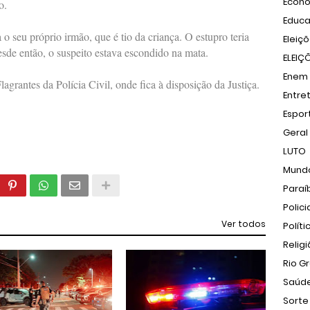
Econ
o.
Educ
o seu próprio irmão, que é tio da criança. O estupro teria
Eleiç
desde então, o suspeito estava escondido na mata.
ELEIÇ
Enem
grantes da Polícia Civil, onde fica à disposição da Justiça.
Entre
Espor
Geral
LUTO
Mund
Paraí
Polici
Ver todos
Políti
Relig
Rio G
Saúd
Sorte