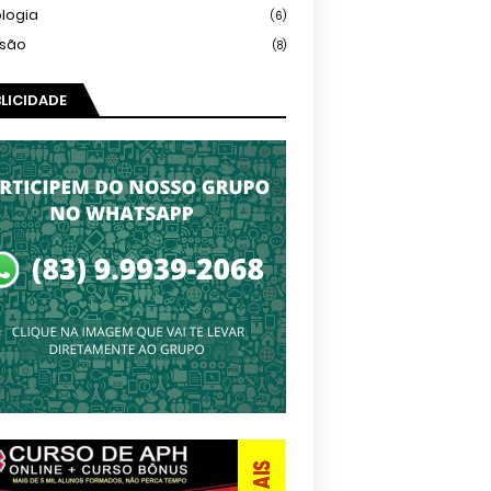
logia
(6)
isão
(8)
LICIDADE