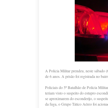
A Polícia Militar prendeu, neste sábado 
de 6 anos. A prisão foi registrada no bair
Policiais do 5º Batalhão de Polícia Mili
teriam visto o suspeito do estupro escond
se aproximarem do esconderijo, o suspeito
da fuga, o Grupo Tático Aéreo foi acionad