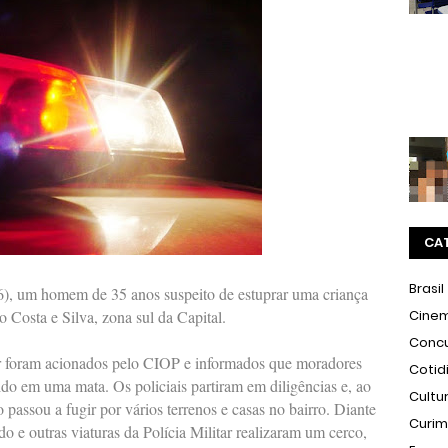
CA
Brasil
(6), um homem de 35 anos suspeito de estuprar uma criança
ro Costa e Silva, zona sul da Capital.
Cine
Conc
tar foram acionados pelo CIOP e informados que moradores
Cotid
ido em uma mata. Os policiais partiram em diligências e, ao
Cultu
 passou a fugir por vários terrenos e casas no bairro. Diante
Curi
o e outras viaturas da Polícia Militar realizaram um cerco,