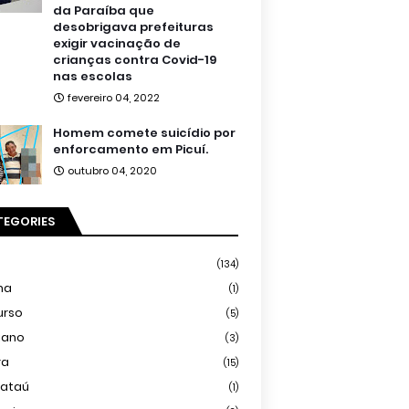
da Paraíba que
desobrigava prefeituras
exigir vacinação de
crianças contra Covid-19
nas escolas
fevereiro 04, 2022
Homem comete suicídio por
enforcamento em Picuí.
outubro 04, 2020
TEGORIES
(134)
ma
(1)
urso
(5)
iano
(3)
ra
(15)
mataú
(1)