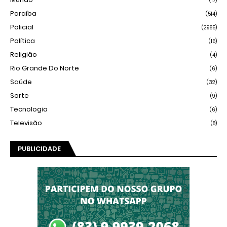
(17)
Paraíba
(514)
Policial
(2985)
Política
(15)
Religião
(4)
Rio Grande Do Norte
(6)
Saúde
(32)
Sorte
(9)
Tecnologia
(6)
Televisão
(8)
PUBLICIDADE