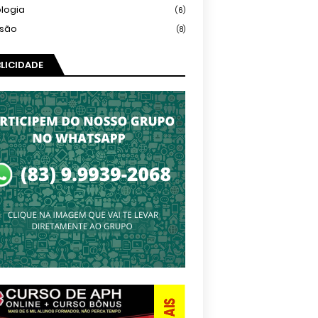
logia
(6)
isão
(8)
LICIDADE