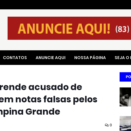
CONTATOS
ANUNCIE AQUI
NOSSA PÁGINA
SEJA O
PO
 prende acusado de
 em notas falsas pelos
mpina Grande
0