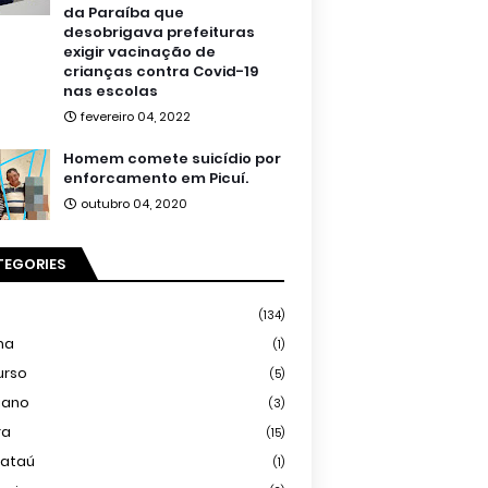
da Paraíba que
desobrigava prefeituras
exigir vacinação de
crianças contra Covid-19
nas escolas
fevereiro 04, 2022
Homem comete suicídio por
enforcamento em Picuí.
outubro 04, 2020
TEGORIES
(134)
ma
(1)
urso
(5)
iano
(3)
ra
(15)
mataú
(1)