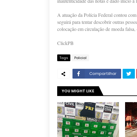
inautenticidade das notas e dado início à 
A atuação da Polícia Federal contou com
seguirá para tentar descobrir outras pess
colocação em circulação de moeda falsa, c
ClickPB
Tags
Policial
Compartilhar
YOU MIGHT LIKE