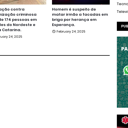
Tecno
ação contra
Homem é suspeito de
Telev
nização criminosa
matar irmão a facadas em
de 174 pessoas em
briga por herança em
es do Nordeste e
Esperança.
PUB
 Catarina.
February 24, 2025
ruary 24, 2025