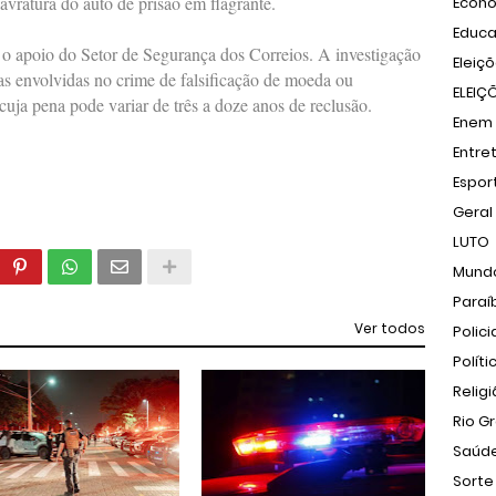
lavratura do auto de prisão em flagrante.
Econ
Educ
 o apoio do Setor de Segurança dos Correios. A investigação
Eleiç
oas envolvidas no crime de falsificação de moeda ou
ELEIÇ
uja pena pode variar de três a doze anos de reclusão.
Enem
Entre
Espor
Geral
LUTO
Mund
Paraí
Ver todos
Polici
Políti
Relig
Rio G
Saúd
Sorte