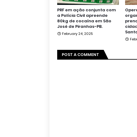
PRF em ação conjunta com
Oper
a Polícia Civil apreende
orga
80kg de cocaína em São
pren
José de Piranhas-PB.
cidad
Santa
February 24, 2025
Feb
POST A COMMENT