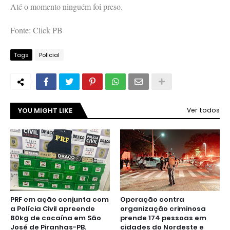
Até o momento ninguém foi preso.
Fonte: Click PB
Tags
Policial
YOU MIGHT LIKE
Ver todos
PRF em ação conjunta com
Operação contra
a Polícia Civil apreende
organização criminosa
80kg de cocaína em São
prende 174 pessoas em
José de Piranhas-PB.
cidades do Nordeste e