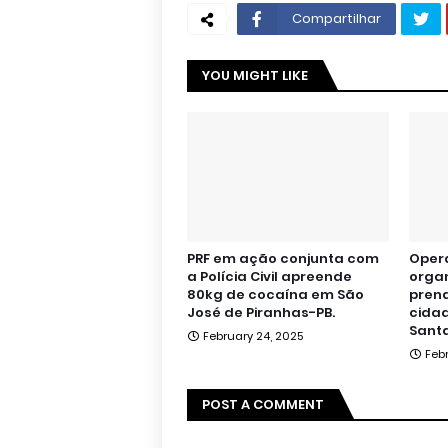
Compartilhar
YOU MIGHT LIKE
PRF em ação conjunta com
Oper
a Polícia Civil apreende
orga
80kg de cocaína em São
pren
José de Piranhas-PB.
cidad
Santa
February 24, 2025
Feb
POST A COMMENT