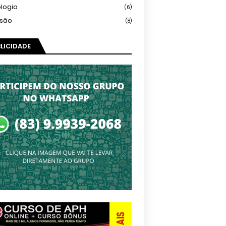
logia
(6)
isão
(8)
LICIDADE