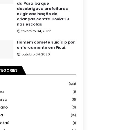
da Paraíba que
desobrigava prefeituras
exigir vacinação de
crianças contra Covid-19
nas escolas
fevereiro 04, 2022
Homem comete suicídio por
enforcamento em Picuí.
outubro 04, 2020
TEGORIES
(134)
ma
(1)
urso
(5)
iano
(3)
ra
(15)
mataú
(1)