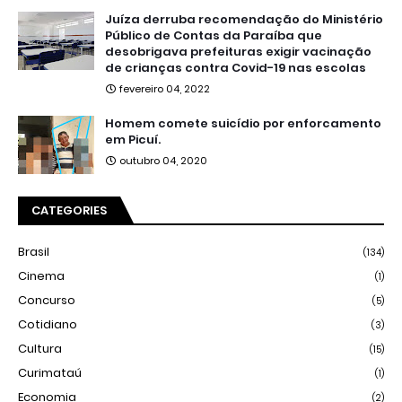
Juíza derruba recomendação do Ministério
Público de Contas da Paraíba que
desobrigava prefeituras exigir vacinação
de crianças contra Covid-19 nas escolas
fevereiro 04, 2022
Homem comete suicídio por enforcamento
em Picuí.
outubro 04, 2020
CATEGORIES
Brasil
(134)
Cinema
(1)
Concurso
(5)
Cotidiano
(3)
Cultura
(15)
Curimataú
(1)
Economia
(2)