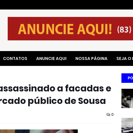
CONTATOS
ANUNCIE AQUI
NOSSA PÁGINA
SEJA O
PO
 assassinado a facadas e
cado público de Sousa
0