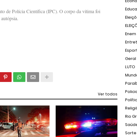
Econ
Educ
tuto de Polícia Científica (IPC). O corpo da vítima foi
Eleiç
autópsia.
ELEIÇ
Enem
Entre
Espor
Geral
LUTO
Mund
Paraí
Polici
Ver todos
Políti
Relig
Rio G
Saúd
Sorte