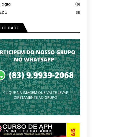
logia
(6)
isão
(8)
LICIDADE