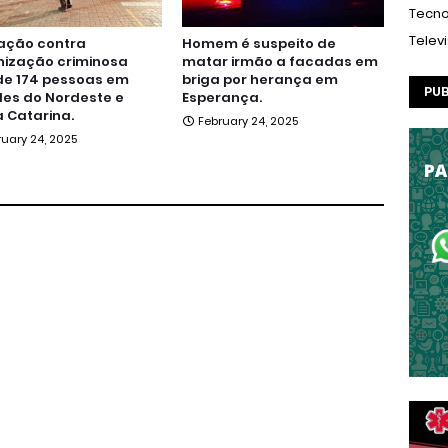
Tecno
Telev
ação contra
Homem é suspeito de
nização criminosa
matar irmão a facadas em
de 174 pessoas em
briga por herança em
PUB
es do Nordeste e
Esperança.
 Catarina.
February 24, 2025
ruary 24, 2025