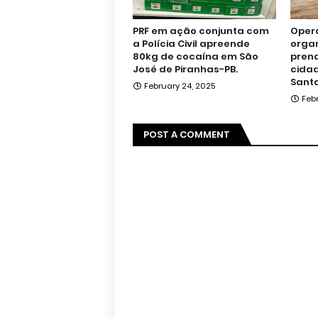
PRF em ação conjunta com
Oper
a Polícia Civil apreende
orga
80kg de cocaína em São
pren
José de Piranhas-PB.
cidad
Santa
February 24, 2025
Feb
POST A COMMENT