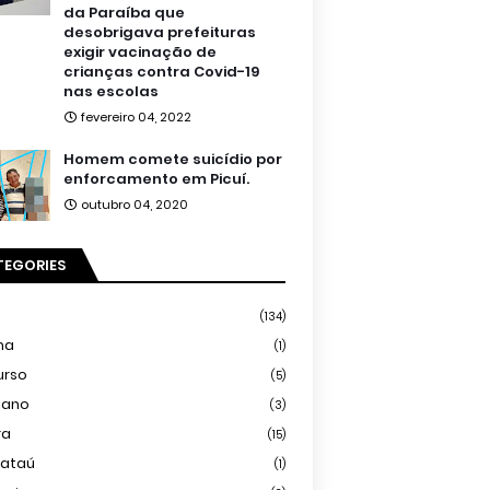
da Paraíba que
desobrigava prefeituras
exigir vacinação de
crianças contra Covid-19
nas escolas
fevereiro 04, 2022
Homem comete suicídio por
enforcamento em Picuí.
outubro 04, 2020
TEGORIES
(134)
ma
(1)
urso
(5)
iano
(3)
ra
(15)
mataú
(1)