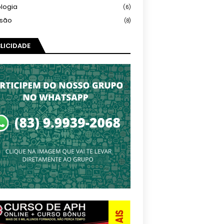
logia
(6)
isão
(8)
LICIDADE