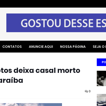
CONTATOS
ANUNCIE AQUI
NOSSA PÁGINA
SEJA O
PO
tos deixa casal morto
araíba
0