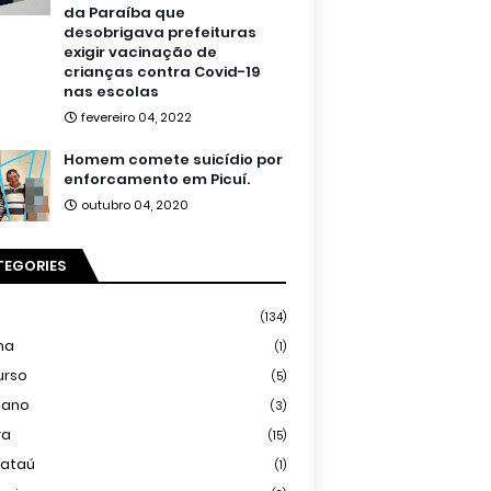
da Paraíba que
desobrigava prefeituras
exigir vacinação de
crianças contra Covid-19
nas escolas
fevereiro 04, 2022
Homem comete suicídio por
enforcamento em Picuí.
outubro 04, 2020
TEGORIES
(134)
ma
(1)
urso
(5)
iano
(3)
ra
(15)
mataú
(1)