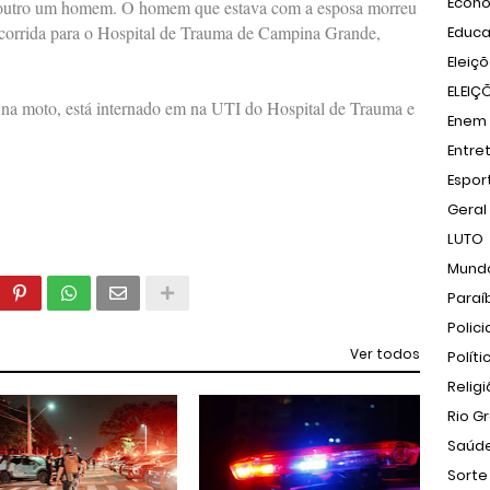
Econ
 outro um homem. O homem que estava com a esposa morreu
socorrida para o Hospital de Trauma de Campina Grande,
Educ
Eleiç
ELEIÇ
na moto, está internado em na UTI do Hospital de Trauma e
Enem
Entre
Espor
Geral
LUTO
Mund
Paraí
Polici
Ver todos
Políti
Relig
Rio G
Saúd
Sorte