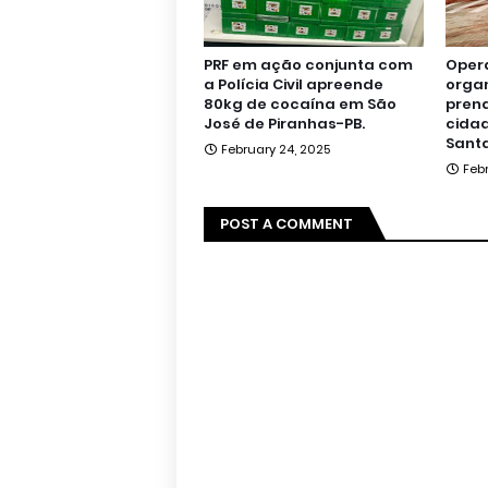
PRF em ação conjunta com
Oper
a Polícia Civil apreende
orga
80kg de cocaína em São
pren
José de Piranhas-PB.
cidad
Santa
February 24, 2025
Feb
POST A COMMENT