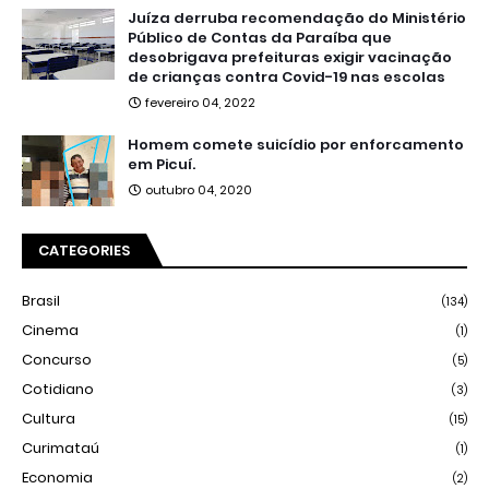
Juíza derruba recomendação do Ministério
Público de Contas da Paraíba que
desobrigava prefeituras exigir vacinação
de crianças contra Covid-19 nas escolas
fevereiro 04, 2022
Homem comete suicídio por enforcamento
em Picuí.
outubro 04, 2020
CATEGORIES
Brasil
(134)
Cinema
(1)
Concurso
(5)
Cotidiano
(3)
Cultura
(15)
Curimataú
(1)
Economia
(2)