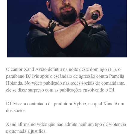
O cantor Xand Avião demitiu na noite deste domingo (11), o
paraibano DJ Ivis após o escândalo de agressão contra Pamella
Holanda. No vídeo publicado nas redes sociais do comandante,
ele se disse surpreso com as publicações envolvendo o DJ.
DJ Ivis era contratado da produtora Vybbe, na qual Xand é um
dos sócios.
Xand afirma no vídeo que não admite nenhum tipo de violência
e que nada a justifica.