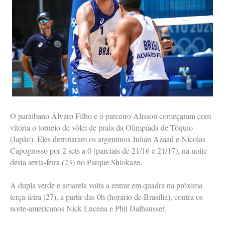
O paraibano Álvaro Filho e o parceiro Alisson começaram com
vitória o torneio de vôlei de praia da Olimpíada de Tóquio
(Japão). Eles derrotaram os argentinos Julián Azaad e Nicolas
Capogrosso por 2 sets a 0 (parciais de 21/16 e 21/17), na noite
desta sexta-feira (23) no Parque Shiokaze.
A dupla verde e amarela volta a entrar em quadra na próxima
terça-feira (27), a partir das 0h (horário de Brasília), contra os
norte-americanos Nick Lucena e Phil Dalhausser.