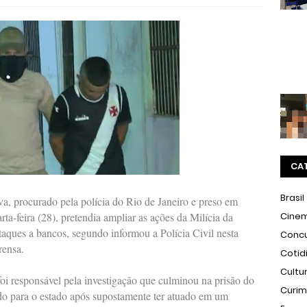
CA
Brasil
a, procurado pela polícia do Rio de Janeiro e preso em
a-feira (28), pretendia ampliar as ações da Milícia da
Cine
aques a bancos, segundo informou a Polícia Civil nesta
Conc
rensa.
Cotid
Cultu
i responsável pela investigação que culminou na prisão do
Curi
tado para o estado após supostamente ter atuado em um