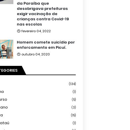
da Paraíba que
desobrigava prefeituras
exigir vacinação de
crianças contra Covid-19
nas escolas
fevereiro 04, 2022
Homem comete suicídio por
enforcamento em Picuí.
outubro 04, 2020
TEGORIES
(134)
ma
(1)
urso
(5)
iano
(3)
ra
(15)
mataú
(1)