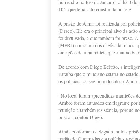
homicídio no Rio de Janeiro no dia 3 de 
104, que teria sido construída por ele.
A prisão de Almir foi realizada por poli
(Draco). Ele era o principal alvo da açã
foi divulgada, e que também foi preso. A
(MPRJ) como um dos chefes da milícia que
em ações de uma milícia que atua no bairr
De acordo com Diego Beltrão, a inteligênc
Paraíba que o miliciano estaria no estad
os policiais conseguiram localizar Almir n
“No local foram apreendidas munições de 
Ambos foram autuados em flagrante por tr
munição e também resistência, porque no 
prisão”, contou Diego.
Ainda conforme o delegado, outras prisõe
região de Queimadas e a polícia suspeita 