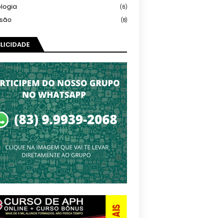
logia
(6)
isão
(8)
LICIDADE