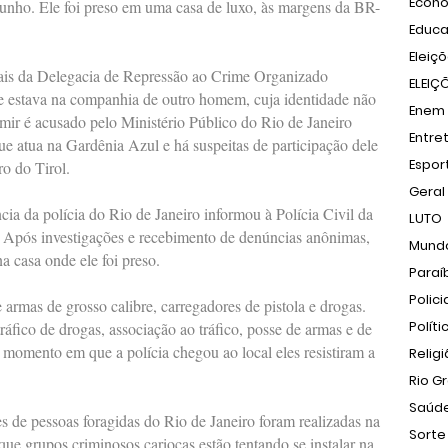
Econ
junho. Ele foi preso em uma casa de luxo, às margens da BR-
Educ
Eleiç
ciais da Delegacia de Repressão ao Crime Organizado
ELEIÇ
o e estava na companhia de outro homem, cuja identidade não
Enem
lmir é acusado pelo Ministério Público do Rio de Janeiro
Entre
 atua na Gardênia Azul e há suspeitas de participação dele
Espor
o do Tirol.
Geral
ia da polícia do Rio de Janeiro informou à Polícia Civil da
LUTO
o. Após investigações e recebimento de denúncias anônimas,
Mund
a casa onde ele foi preso.
Paraí
Polici
armas de grosso calibre, carregadores de pistola e drogas.
Políti
áfico de drogas, associação ao tráfico, posse de armas e de
momento em que a polícia chegou ao local eles resistiram a
Relig
Rio G
Saúd
s de pessoas foragidas do Rio de Janeiro foram realizadas na
Sorte
que grupos criminosos cariocas estão tentando se instalar na