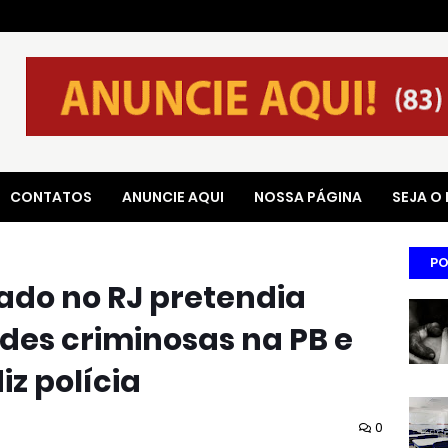
CONTATOS
ANUNCIE AQUI
NOSSA PÁGINA
SEJA O
PO
ado no RJ pretendia
des criminosas na PB e
iz polícia
0