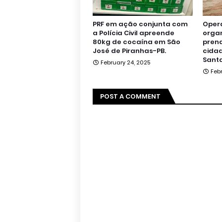
PRF em ação conjunta com
Oper
a Polícia Civil apreende
orga
80kg de cocaína em São
pren
José de Piranhas-PB.
cidad
Santa
February 24, 2025
Feb
POST A COMMENT