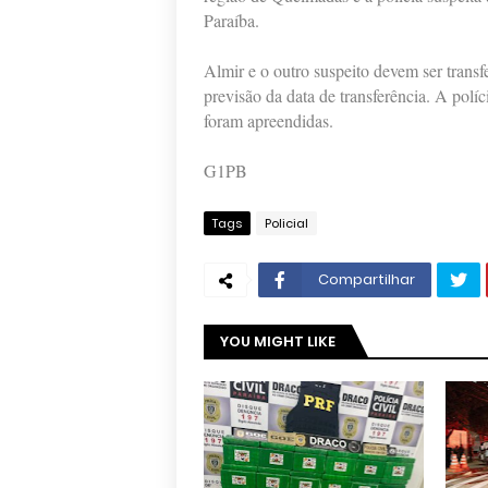
Paraíba.
Almir e o outro suspeito devem ser transf
previsão da data de transferência. A pol
foram apreendidas.
G1PB
Tags
Policial
Compartilhar
YOU MIGHT LIKE