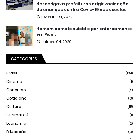
desobrigava prefeituras exigir vacinação
de crianças contra Covid-19 nas escolas
fevereiro 04, 2022
Homem comete suicídio por enforcamento
em Picuí.
outubro 04, 2020
CATEGORIES
Brasil
(134)
Cinema
(1)
Concurso
(5)
Cotidiano
(3)
Cultura
(15)
Curimataú
(1)
Economia
(2)
Educação
(3)