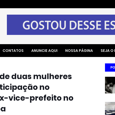
CONTATOS
ANUNCIE AQUI
NOSSA PÁGINA
SEJA O
PO
ende duas mulheres
ticipação no
x-vice-prefeito no
ba