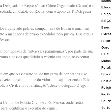
Econ
pela Delegacia de Repressão ao Crime Organizado (Draco) e a
Educ
, sediada em Catolé do Rocha, com o apoio da 1ª Delegacia
Eleiç
ELEIÇ
Enem
 foi arquitetado pela ex-companheira de Edvan e uma irmã
o a mandados de prisão expedidos pela justiça. Elas estava
Entre
Pessoa.
Espor
Geral
to por motivos de “interesses patrimoniais”, por parte da sua
LUTO
como a pessoa que dirigiu o veículo em apoio ao executor
Mund
Paraí
o em que o assassino sai de um carro de cor branca e se
Polici
se veículo está no nome da vítima, ou seja, pertence a Edvan.
Políti
olícia Civil, em outra situação”, disse o delegado Diego
Relig
Rio G
Saúd
 Central de Polícia Civil de João Pessoa, onde serão
para identificar o executor do crime.
Sorte