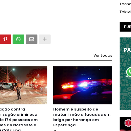
Tecno
Telev
PUB
Ver todos
ação contra
Homem é suspeito de
nização criminosa
matar irmão a facadas em
de 174 pessoas em
briga por herança em
es do Nordeste e
Esperança.
 Catarina.