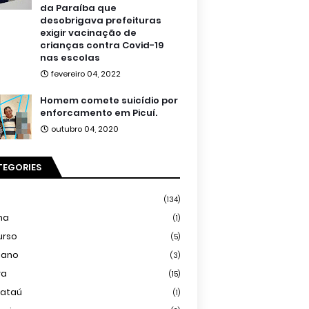
da Paraíba que
desobrigava prefeituras
exigir vacinação de
crianças contra Covid-19
nas escolas
fevereiro 04, 2022
Homem comete suicídio por
enforcamento em Picuí.
outubro 04, 2020
TEGORIES
(134)
ma
(1)
urso
(5)
iano
(3)
ra
(15)
mataú
(1)