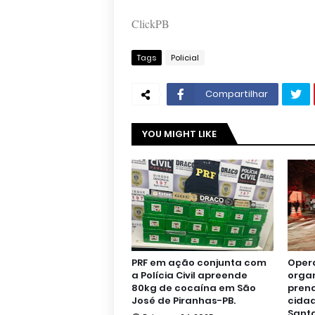
ClickPB
Tags
Policial
Compartilhar
YOU MIGHT LIKE
PRF em ação conjunta com
Oper
a Polícia Civil apreende
orga
80kg de cocaína em São
pren
José de Piranhas-PB.
cidad
Santa