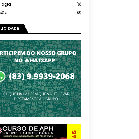
logia
(6)
isão
(8)
LICIDADE