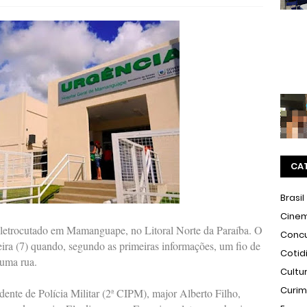
CA
Brasil
Cine
letrocutado em Mamanguape, no Litoral Norte da Paraíba. O
Conc
ira (7) quando, segundo as primeiras informações, um fio de
Cotid
 uma rua.
Cultu
Curi
te de Polícia Militar (2ª CIPM), major Alberto Filho,