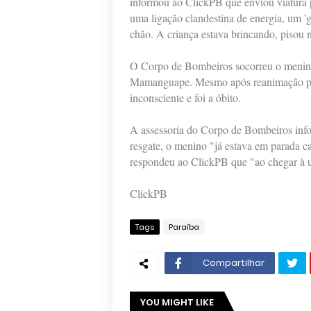
informou ao ClickPB que enviou viatura p
uma ligação clandestina de energia, um 'g
chão. A criança estava brincando, pisou no
O Corpo de Bombeiros socorreu o menino,
Mamanguape. Mesmo após reanimação pel
inconsciente e foi a óbito.
A assessoria do Corpo de Bombeiros info
resgate, o menino "já estava em parada 
respondeu ao ClickPB que "ao chegar à un
ClickPB
Tags
Paraíba
Compartilhar
YOU MIGHT LIKE