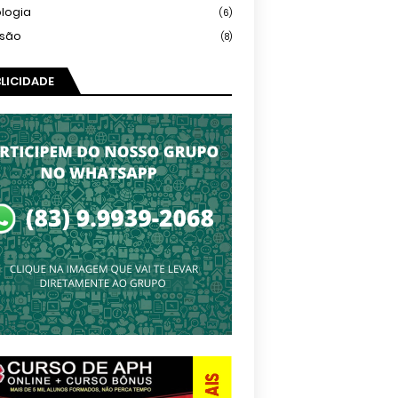
logia
(6)
isão
(8)
LICIDADE