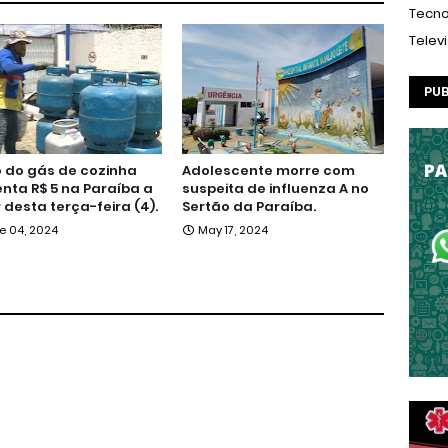
Tecno
Telev
PUB
 do gás de cozinha
Adolescente morre com
ta R$ 5 na Paraíba a
suspeita de influenza A no
r desta terça-feira (4).
Sertão da Paraíba.
e 04, 2024
May 17, 2024