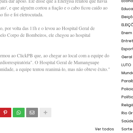
ara dar apoio. Ele disse que a Energisa relatou que havia
Econ
ato', e que alguém cortou a fiação e o cabo ficou caído ao
Educ
 fio e foi eletrocutada.
Eleiç
ELEIÇ
 por volta das 11h e o levou ao Hospital Geral de
Enem
o Corpo de Bombeiros, ele chegou ao hospital
Entre
Espor
rmou ao ClickPB que, ao chegar ao local com a equipe do
Geral
cardiorrespiratória". O Hospital Geral de Mamanguape
LUTO
idade, a equipe tentou reanimá-lo, mas não obteve êxito."
Mund
Paraí
Polici
Políti
Relig
Rio G
Saúd
Sorte
Ver todos