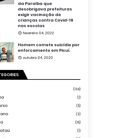
da Paraíba que
desobrigava prefeituras
exigir vacinação de
crianças contra Covid-19
nas escolas
fevereiro 04, 2022
Homem comete suicídio por
enforcamento em Picuí.
outubro 04, 2020
TEGORIES
(134)
ma
(1)
urso
(5)
iano
(3)
ra
(15)
mataú
(1)