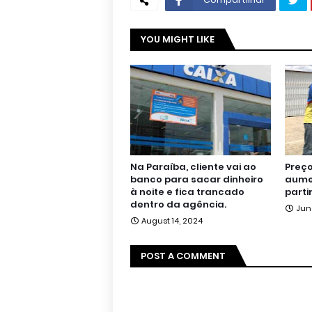
YOU MIGHT LIKE
Na Paraíba, cliente vai ao
Preço
banco para sacar dinheiro
aumen
à noite e fica trancado
parti
dentro da agência.
Jun
August 14, 2024
POST A COMMENT