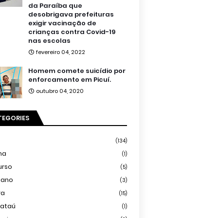
da Paraíba que
desobrigava prefeituras
exigir vacinação de
crianças contra Covid-19
nas escolas
fevereiro 04, 2022
Homem comete suicídio por
enforcamento em Picuí.
outubro 04, 2020
TEGORIES
(134)
ma
(1)
urso
(5)
iano
(3)
ra
(15)
mataú
(1)