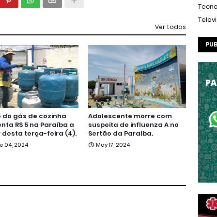
Tecno
Telev
Ver todos
PUB
 do gás de cozinha
Adolescente morre com
ta R$ 5 na Paraíba a
suspeita de influenza A no
r desta terça-feira (4).
Sertão da Paraíba.
e 04, 2024
May 17, 2024