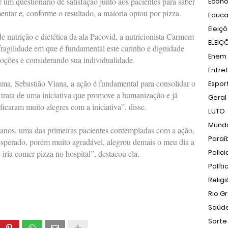
r um questionário de satisfação junto aos pacientes para saber
Econ
entar e, conforme o resultado, a maioria optou por pizza.
Educ
Eleiç
 nutrição e dietética da ala Pacovid, a nutricionista Carmem
ELEIÇ
ragilidade em que é fundamental este carinho e dignidade
Enem
moções e considerando sua individualidade.
Entre
auma, Sebastião Viana, a ação é fundamental para consolidar o
Espor
rata de uma iniciativa que promove a humanização e já
Geral
ficaram muito alegres com a iniciativa”, disse.
LUTO
Mund
 anos, uma das primeiras pacientes contempladas com a ação,
Paraí
inesperado, porém muito agradável, alegrou demais o meu dia a
Polici
 iria comer pizza no hospital”, destacou ela.
Políti
Relig
Rio G
Saúd
Sorte