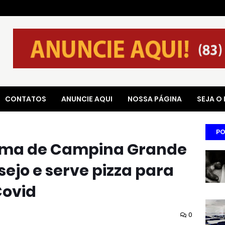
CONTATOS
ANUNCIE AQUI
NOSSA PÁGINA
SEJA O
PO
auma de Campina Grande
sejo e serve pizza para
Covid
0