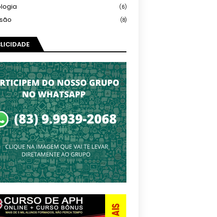
logia
(6)
isão
(8)
LICIDADE