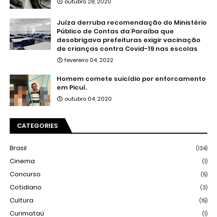
outubro 28, 2020
Juíza derruba recomendação do Ministério
Público de Contas da Paraíba que
desobrigava prefeituras exigir vacinação
de crianças contra Covid-19 nas escolas
fevereiro 04, 2022
Homem comete suicídio por enforcamento
em Picuí.
outubro 04, 2020
CATEGORIES
Brasil
(134)
Cinema
(1)
Concurso
(5)
Cotidiano
(3)
Cultura
(15)
Curimataú
(1)