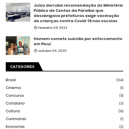
Juíza derruba recomendação do Ministério
Público de Contas da Paraíba que
desobrigava prefeituras exigir vacinação
de crianças contra Covid-19 nas escolas
fevereiro 04, 2022
Homem comete suicídio por enforcamento
em Picuí.
outubro 04, 2020
CATEGORIES
Brasil
(134)
Cinema
(1)
Concurso
(5)
Cotidiano
(3)
Cultura
(15)
Curimataú
(1)
Economia
(2)