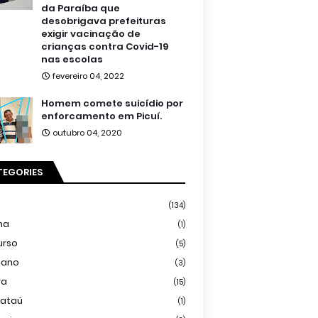
da Paraíba que
desobrigava prefeituras
exigir vacinação de
crianças contra Covid-19
nas escolas
fevereiro 04, 2022
Homem comete suicídio por
enforcamento em Picuí.
outubro 04, 2020
TEGORIES
(134)
ma
(1)
urso
(5)
iano
(3)
ra
(15)
mataú
(1)