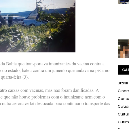
da Bahia que transportava imunizantes da vacina contra a
te do estado, bateu contra um jumento que andava na pista no
CA
uarta-feira (3).
Brasil
atro caixas com vacinas, mas não foram danificadas. A
Cine
isse que não houve problemas com o imunizante nem com o
Conc
 outra aeronave foi deslocada para continuar o transporte das
Cotid
Cultu
Curi