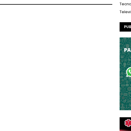
Tecno
Telev
PUB