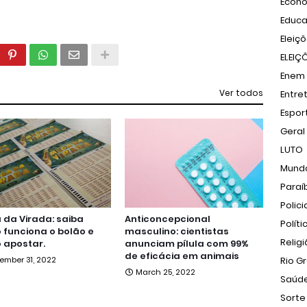
Econ
Educ
Eleiç
ELEIÇ
Enem
Ver todos
Entre
Espor
Geral
LUTO
Mund
Paraí
Polici
da Virada: saiba
Anticoncepcional
Políti
funciona o bolão e
masculino: cientistas
Relig
 apostar.
anunciam pílula com 99%
de eficácia em animais
ember 31, 2022
Rio G
March 25, 2022
Saúd
Sorte