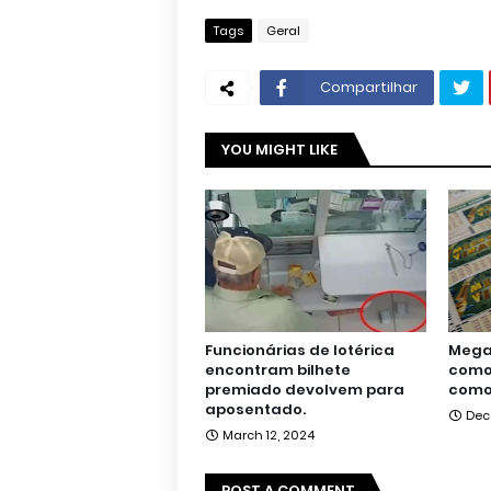
Tags
Geral
Compartilhar
YOU MIGHT LIKE
Funcionárias de lotérica
Mega 
encontram bilhete
como 
premiado devolvem para
como
aposentado.
Dec
March 12, 2024
POST A COMMENT