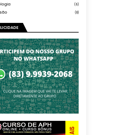
logia
(6)
isão
(8)
LICIDADE