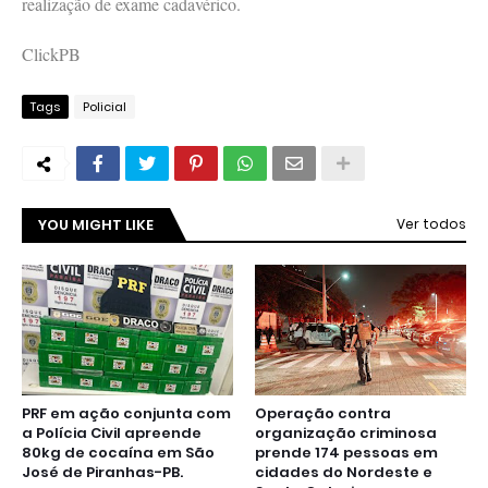
realização de exame cadavérico.
ClickPB
Tags
Policial
YOU MIGHT LIKE
Ver todos
PRF em ação conjunta com
Operação contra
a Polícia Civil apreende
organização criminosa
80kg de cocaína em São
prende 174 pessoas em
José de Piranhas-PB.
cidades do Nordeste e